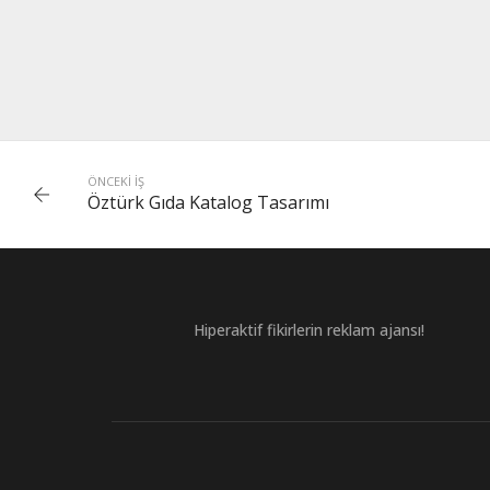
TÜRKAN DERELI
İLKOKULU ERASMUS
PLUS TASARIMLARI
ÖNCEKI İŞ
Öztürk Gıda Katalog Tasarımı
Hiperaktif fikirlerin reklam ajansı!