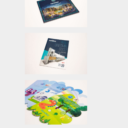
YEŞIL TOPSÖĞÜT
EVLERI KATALOG
TASARIMI
NAKKAŞ BROŞÜR
TASARIMI