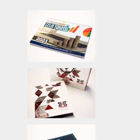
KOCAELI BÜYÜKŞEHIR
BELEDIYESI GELIR
TARIFESI KITAPÇIĞI
BIR MEKANIK
MÜHENDISLIK
KURUMSAL İŞLER