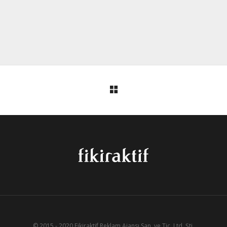
© 2015 - 2020 Fikiraktif Reklam Ajansı San. ve Tic. Ltd. Şti.