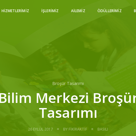
HIZMETLERIMIZ
İŞLERIMIZ
AILEMIZ
ÖDÜLLERIMIZ
Broşür Tasarımı
Bilim Merkezi Broşü
Tasarımı
26 EYLÜL 2017
BY
FIKIRAKTIF
BASILI