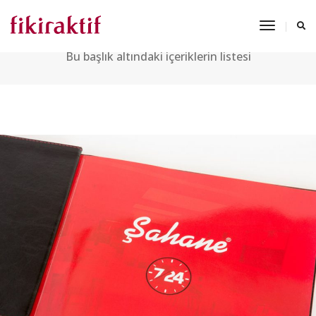
BASKI
Toggle
Navigat
Bu başlık altındaki içeriklerin listesi
ŞAHANE RESTAURANT MENÜ TASARIMI