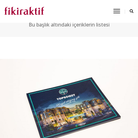
KATALOG
Toggle
Navigat
Bu başlık altındaki içeriklerin listesi
YEŞIL TOPSÖĞÜT EVLERI KATALOG TASARIMI