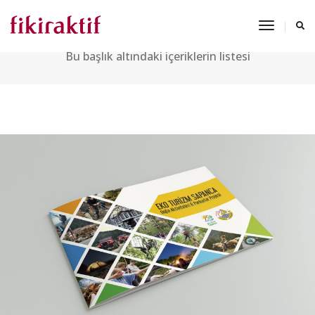
KITAPÇIK
Toggle
Navigat
Bu başlık altındaki içeriklerin listesi
SAPANCA BELEDIYESI BELEDIYESI KITAPÇIK TASARIMI