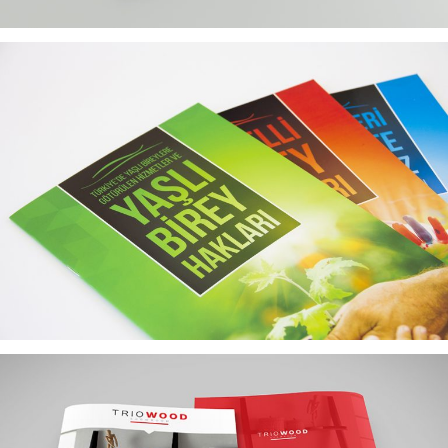
KOCAELI BÜYÜK ŞEHIR BELEDIYESI KITAPÇIK TASARIMLARI