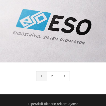
ESO ENDÜSTRIYEL LOGO VE KURUMSAL KIMLIK
1
2
Hiperaktif fikirlerin reklam ajansı!