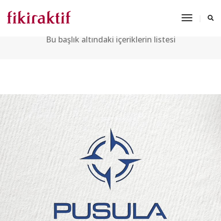
LOGO
Toggle
Navigat
Bu başlık altındaki içeriklerin listesi
PUSULA SAVUNMA LOGO VE KURUMSAL KIMLIK