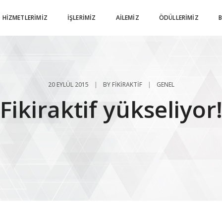
HIZMETLERIMIZ
İŞLERIMIZ
AILEMIZ
ÖDÜLLERIMIZ
20 EYLÜL 2015
BY
FIKIRAKTIF
GENEL
Fikiraktif yükseliyor