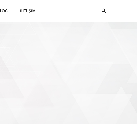
BLOG
İLETIŞIM
!