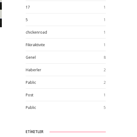
17
1
5
1
chickenroad
1
Fikiraktivite
1
Genel
8
Haberler
2
Pablic
2
Post
1
Public
5
ETIKETLER