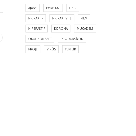
AJANS
EVDE KAL
FIKIR
FIKIRAKTIF
FIKIRAKTIVITE
FILM
HIPERAKTIF
KORONA
MÜCADELE
OKUL KONSEPT
PRODÜKSIYON
PROJE
VIRÜS
YENILIK