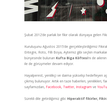
Şubat 2012’de parlak bir fikir olarak dünyaya gelen Fiki
Kuruluşunu Ağustos 2015’de gerçekleştirdiğimiz Fikiraktif
Entegre, Roto, Filli Boya, Aytemiz gibi seçkin markala
bünyesinde bulunan
Kufta Biga Köftesi
‘ni de ailen
ile de görüşmeler devam ediyor.
Hayalperest, yenilikçi ve daima yükselişi hedefleyen 
çıkmış bulunuyor. Artık en taze haberleri, yenilikleri, 
sayfamızdan,
Facebook
,
Twitter
,
Instagram
ve
YouT
Sürekli dile getirdiğimiz gibi:
Hiperaktif fikirler, Fik